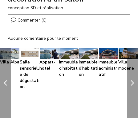
l
conception 3D et réalisation
Commenter (0)
Aucune comentaire pour le moment
Villa Alba
Salle
Appart-
Immeuble
Immeuble
Immeuble
Villa
sensoriell
hotel
d'habitati
d'habitati
administr
modene
e de
on
on
atif
dégustati
on