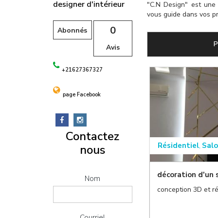
l
designer d'intérieur
"C.N Design" est une 
vous guide dans vos pr
0
Abonnés
P
Avis
+21627367327
page Facebook
Contactez
Résidentiel
Sal
,
nous
décoration d'un 
Nom
,
conception 3D et ré
Courriel