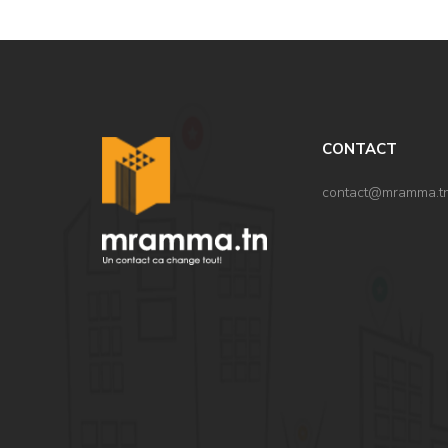
CONTACT
contact@mramma.t
,