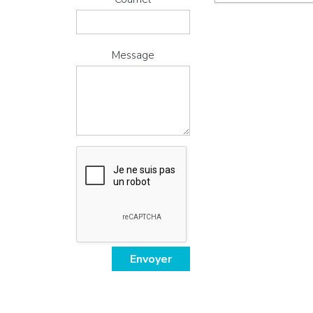
Message
,
Envoyer
,