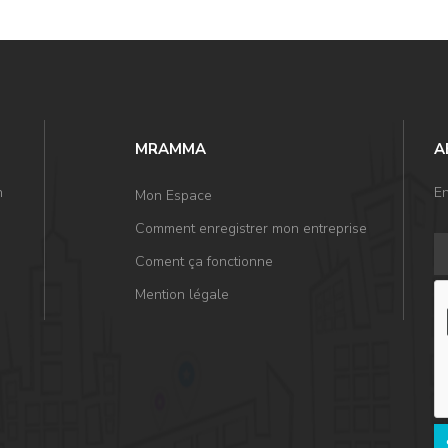
MRAMMA
A
n
En
Mon Espace
Comment enregistrer mon entreprise
Coment ça fonctionne
Mention légale