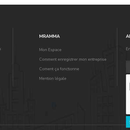
MRAMMA
A
n
En
Mon Espace
Comment enregistrer mon entreprise
Coment ça fonctionne
Mention légale