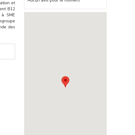
Aucun avis pour le moment
ation et
ment B12
et à SME
regroupe
onde des