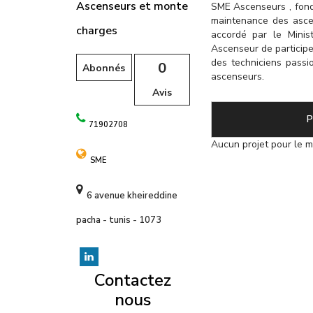
l
Ascenseurs et monte
SME Ascenseurs , fondé
maintenance des asce
charges
accordé par le Minist
Ascenseur de participe
des techniciens passi
0
Abonnés
ascenseurs.
Avis
P
71902708
Aucun projet pour le 
SME
6 avenue kheireddine
pacha - tunis - 1073
Contactez
nous