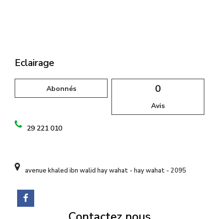
l
Eclairage
0
Abonnés
Avis
29 221 010
avenue khaled ibn walid hay wahat - hay wahat - 2095
Contactez nous