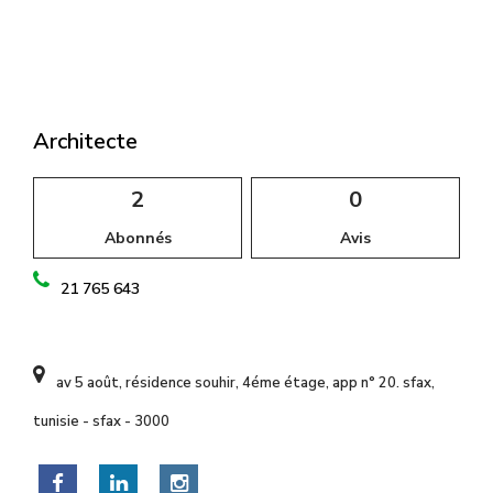
l
Architecte
2
0
Abonnés
Avis
21 765 643
av 5 août, résidence souhir, 4éme étage, app n° 20. sfax,
tunisie - sfax - 3000