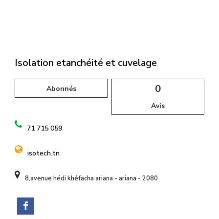
l
Isolation etanchéité et cuvelage
0
Abonnés
Avis
71 715 059
isotech.tn
8,avenue hédi khéfacha ariana - ariana - 2080