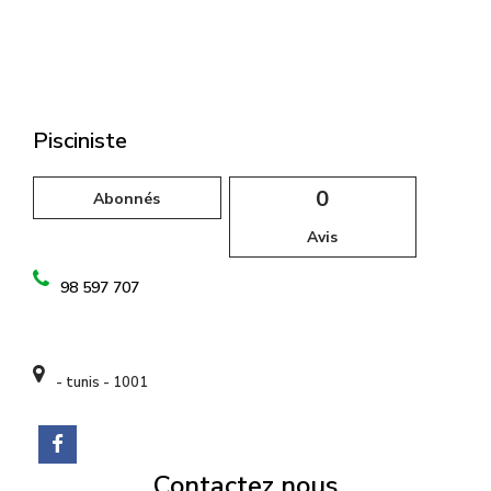
l
Pisciniste
0
Abonnés
Avis
98 597 707
- tunis - 1001
Contactez nous