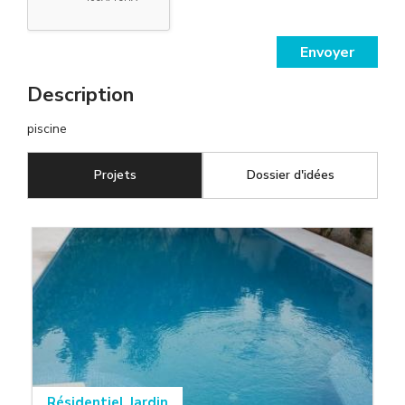
Envoyer
Description
piscine
Projets
(onglet actif)
Dossier d'idées
Résidentiel
Jardin
,