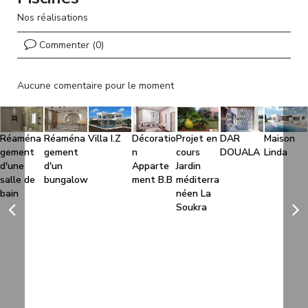
l
Nos réalisations
Commenter (0)
Aucune comentaire pour le moment
Réaména
Réaména
Villa I.Z
Décoratio
Projet en
DAR
Maison
gement
gement
n
cours
DOUALA
Linda
d'une
d'un
Apparte
Jardin
salle de
bungalow
ment B.B
méditerra
bain
néen La
Soukra