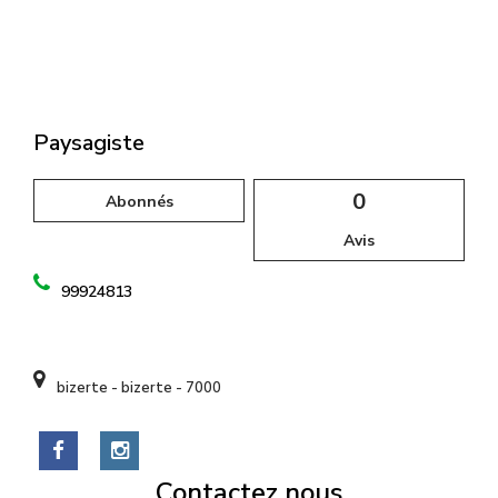
l
Paysagiste
0
Abonnés
Avis
99924813
bizerte - bizerte - 7000
Contactez nous