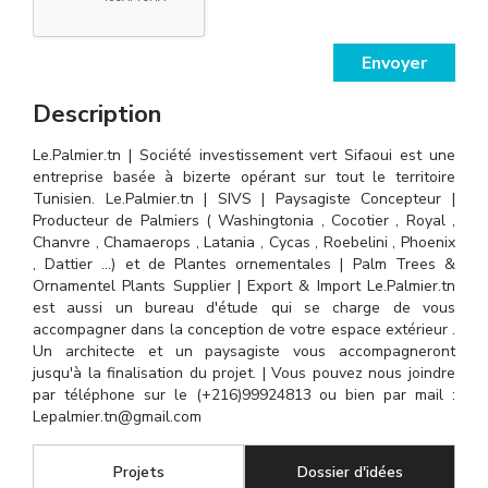
Envoyer
Description
Le.Palmier.tn | Société investissement vert Sifaoui est une
entreprise basée à bizerte opérant sur tout le territoire
Tunisien. Le.Palmier.tn | SIVS | Paysagiste Concepteur |
Producteur de Palmiers ( Washingtonia , Cocotier , Royal ,
Chanvre , Chamaerops , Latania , Cycas , Roebelini , Phoenix
, Dattier ...) et de Plantes ornementales | Palm Trees &
Ornamentel Plants Supplier | Export & Import Le.Palmier.tn
est aussi un bureau d'étude qui se charge de vous
accompagner dans la conception de votre espace extérieur .
Un architecte et un paysagiste vous accompagneront
jusqu'à la finalisation du projet. | Vous pouvez nous joindre
par téléphone sur le (+216)99924813 ou bien par mail :
Lepalmier.tn@gmail.com
Projets
Dossier d'idées
(onglet acti