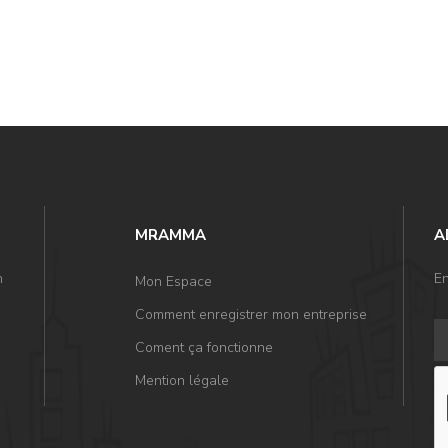
MRAMMA
A
n
En
Mon Espace
Comment enregistrer mon entreprise
Coment ça fonctionne
Mention légale