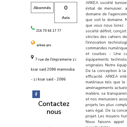
l
ARKEA société tunisi
0
Abonnés
initial de menuisier,
domaine de l'agenceme
Avis
que soit le domaine. 
que vous nous livrez :
société définit, conço
216 70 66 17 77
strictes des cahiers d
l'innovation technolo
arkea-pro
commandes numériques
et courbes - Une ca
équipements technolo
7 rue de l'impremerie z.i
originales. Notre équi
ksar said 2086 mannouba.
De la conception à la
efficacité. ARKEA intè
- z.i ksar said - 2086
matériaux tels que le b
aménagements actuels. 
matière, sa transparen
et nos menuisiers asso
Contactez
projets les plus compl
nous
sans égal. De la conce
projet. Les moyens hum
Nous faisons appel à