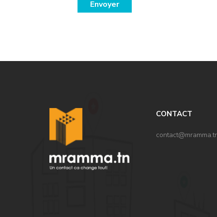
Envoyer
,
CONTACT
contact@mramma.t
,