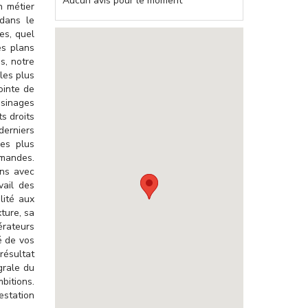
Aucun avis pour le moment
n métier
 dans le
es, quel
es plans
s, notre
les plus
ointe de
usinages
s droits
erniers
es plus
emandes.
ins avec
vail des
lité aux
ture, sa
érateurs
é de vos
résultat
grale du
bitions.
station