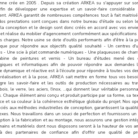
enne crée en 2005 . Depuis sa création ARKEA su s'appuyer sur so
 afin de développer une expertise et un savoir-faire considérable
nt. ARKEA garantit de nombreuses compétences tout à fait maitrisé
Nos prestations sont conçues dans notre bureau d'étude ou selon l
 la conception et le design sont donc créés en accord avec vos envie
it et réalise du mobilier d'agencement conformément aux spécifications 
es charges. Notre usine se dote d'outils performants afin d'être à la p
gique pour répondre aux objectifs qualité souhaité - Un centres d'
 - Une scie à plat commande numériques - Une plaqueuses de chant
bine de peintures et vernis - Un bureau d'études mené des d
giques et informatiques afin de pouvoir répondre aux demandes l
pe dynamique et réactive est à l'écoute pour répondre à toutes vos d
 réalisation et à la pose, ARKEA sait mettre en forme tous vos beso
gre les savoir-faire et les outils de production nécessaires au tra
ois, le verre, les aciers, l'inox, …qui donnent leur véritable personna
Chaque élément ainsi conçu et produit participe par sa forme, sa tex
ce et sa couleur à la cohérence esthétique globale du projet. Nos op
ciés aux méthodes industrielles de conception, garantissent la qualit
exes. Nous travaillons dans un souci de perfection et fournissons un 
ption à la fabrication et au montage, nous assurons une gestion inté
ains et matériels dont nous disposons seront à la hauteur de vos am
 des partenaires de confiance afin d'offrir une qualité de pre