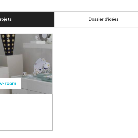
rojets
(onglet actif)
Dossier d'idées
w-room