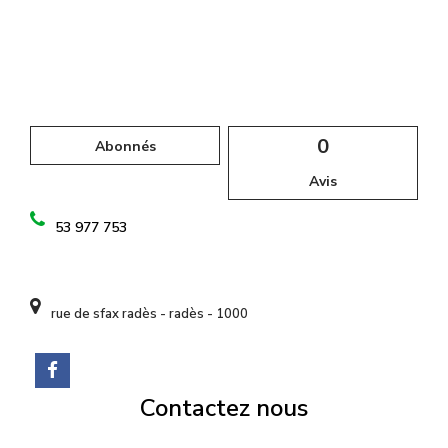
l
0
Abonnés
Avis
53 977 753
rue de sfax radès - radès - 1000
Contactez nous