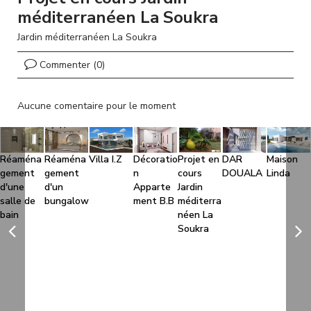
l
méditerranéen La Soukra
Jardin méditerranéen La Soukra
Commenter (0)
Aucune comentaire pour le moment
Réaména
Réaména
Villa I.Z
Décoratio
Projet en
DAR
Maison
gement
gement
n
cours
DOUALA
Linda
d'une
d'un
Apparte
Jardin
salle de
bungalow
ment B.B
méditerra
bain
néen La
Soukra