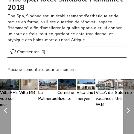
l
2018
The Spa, Sindbad,est un établissement d'esthétique et de
remise en forme, ou il été question de rénover l'espace
"Hammem" a fin d'améliorer la qualité spatiale et lui donner
un cout de frais, tout en gardant ce cote traditionnel et
atypique des bains-mort du nord Afrique.
Commenter (0)
Aucune comentaire pour le moment
Villa R+2
Villa MB
La
Corniche
Villa chot
VILLA de
Salon de
vue sur
Palmeraie
Bizerte
meryem
vacances
thé
mer
W.B