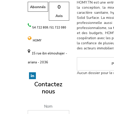
l
HOMY.TN est une entrep
0
Abonnés
la conception, la mi
caractère sanitaire, 
Avis
Solid Surface. La miss
professionnelle auss
professionnalisme, sa t
54 722 808 / 51 722 080
et des budgets, HOMY.
coopération avec les p
HOMY
la confiance de plusieu
des acteurs immobilier
15 rue ibn elmouhajer -
ariana - 2036
P
Aucun dossier pour le
Contactez
nous
Nom