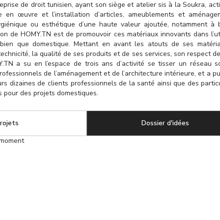
rise de droit tunisien, ayant son siège et atelier sis à la Soukra, act
se en œuvre et l’installation d’articles, ameublements et aménag
hygiénique ou esthétique d’une haute valeur ajoutée, notamment à
ion de HOMY.TN est de promouvoir ces matériaux innovants dans l’uti
i bien que domestique. Mettant en avant les atouts de ses matéri
echnicité, la qualité de ses produits et de ses services, son respect de
TN a su en l’espace de trois ans d’activité se tisser un réseau s
rofessionnels de l’aménagement et de l’architecture intérieure, et a p
rs dizaines de clients professionnels de la santé ainsi que des particu
s pour des projets domestiques.
rojets
Dossier d'idées
(onglet a
 moment