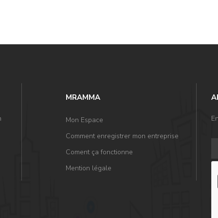
MRAMMA
A
n
En
Mon Espace
Comment enregistrer mon entreprise
Coment ça fonctionne
Mention légale