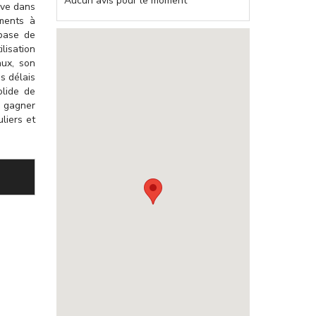
Aucun avis pour le moment
ive dans
ements à
 base de
lisation
aux, son
s délais
olide de
u gagner
liers et
ctif)