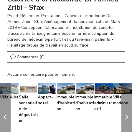
l
Zribi - Sfax
Projet: Réception: Prestations: Cabinet d'orthodontie Dr
Ahmed Zribi - Sfax Aménagement du nouveau cabinet Mars
2019 • Conception, fabrication et installation du comptoir
d’accueil, de l’enseigne lumineuse en arrière comptoir, du
bureau de médecin type furtif et du lave-main patients •
Habillage tables de travail en solid surface
Commenter (0)
Aucune comentaire pour le moment
Villa Alba
Salle
Appart-
Immeuble
Immeuble
Immeuble
Villa
sensoriell
hotel
d'habitati
d'habitati
administr
modene
e de
on
on
atif
dégustati
on