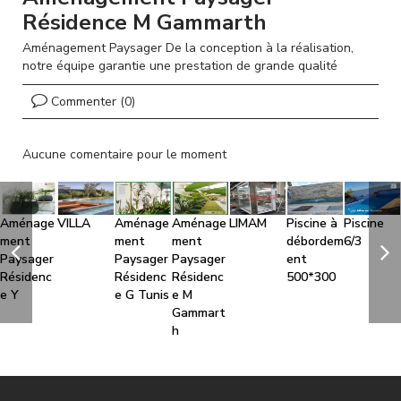
l
Résidence M Gammarth
Aménagement Paysager De la conception à la réalisation,
notre équipe garantie une prestation de grande qualité
Commenter (0)
Aucune comentaire pour le moment
Aménage
VILLA
Aménage
Aménage
LIMAM
Piscine à
Piscine
ment
ment
ment
débordem
6/3
Paysager
Paysager
Paysager
ent
Résidenc
Résidenc
Résidenc
500*300
e Y
e G Tunis
e M
Gammart
h