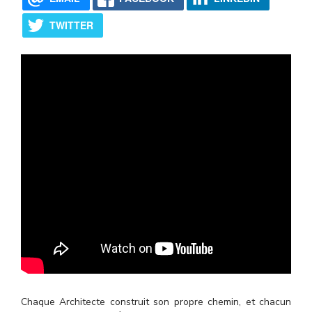
l
TWITTER
Chaque Architecte construit son propre chemin, et chacun