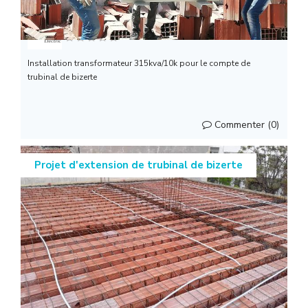
l
Smart Electric
Installation transformateur 315kva/10k pour le compte de
trubinal de bizerte
Commenter (0)
Projet d'extension de trubinal de bizerte
Smart Electric