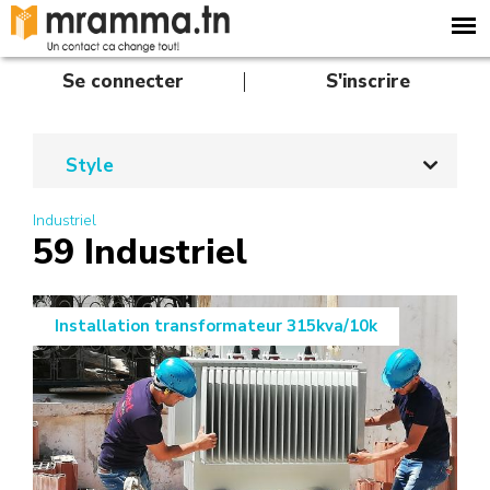
A
l
l
e
Se connecter
S'inscrire
r
a
u
c
Style
o
n
Industriel
t
59 Industriel
e
n
u
p
Installation transformateur 315kva/10k
r
i
n
c
i
p
a