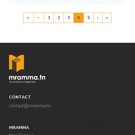
«
‹
1
2
3
4
5
›
»
CONTACT
contact@mramma.t
n
MRAMMA