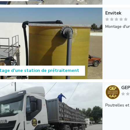
Envitek
Montage d'un
age d'une station de prétraitement
GE
Poutrelles et