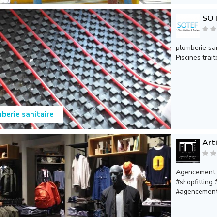
SOT
plomberie san
Piscines trai
berie sanitaire
Art
Agencement de
#shopfitting
#agencementm