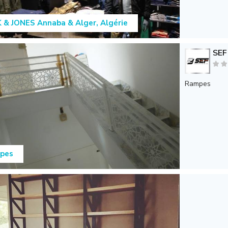
 & JONES Annaba & Alger, Algérie
SEF
Rampes
pes