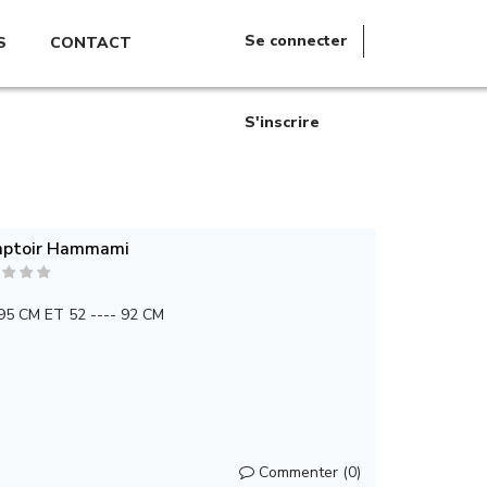
Se connecter
S
CONTACT
S'inscrire
ptoir Hammami
-95 CM ET 52 ---- 92 CM
Commenter (0)