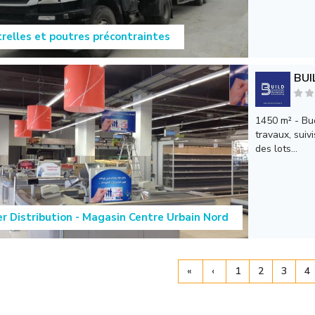
relles et poutres précontraintes
BUI
1450 m² - Bud
travaux, suiv
des lots...
r Distribution - Magasin Centre Urbain Nord
«
‹
1
2
3
4