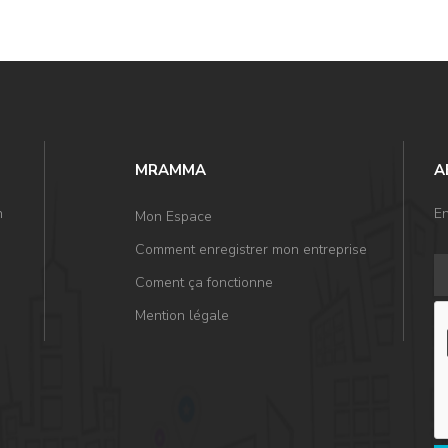
MRAMMA
A
n
En
Mon Espace
Comment enregistrer mon entreprise
Coment ça fonctionne
Mention légale