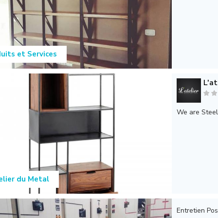
uits et Services
L'at
We are Steel 
elier du Metal
Entretien Po