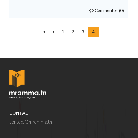
Commenter (0)
‹‹
‹
1
2
3
4
CONTACT
contact@mramma.t
n