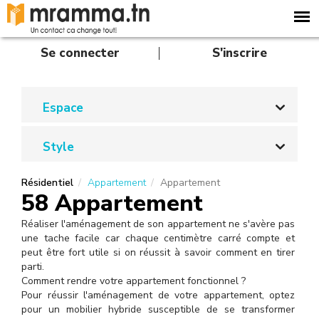
A
l
l
e
Se connecter
S'inscrire
r
a
u
c
Espace
o
n
Style
t
e
n
Résidentiel
Appartement
Appartement
u
58 Appartement
p
r
Réaliser l'aménagement de son appartement ne s'avère pas
i
une tache facile car chaque centimètre carré compte et
n
peut être fort utile si on réussit à savoir comment en tirer
c
parti.
i
Comment rendre votre appartement fonctionnel ?
p
Pour réussir l'aménagement de votre appartement, optez
a
pour un mobilier hybride susceptible de se transformer