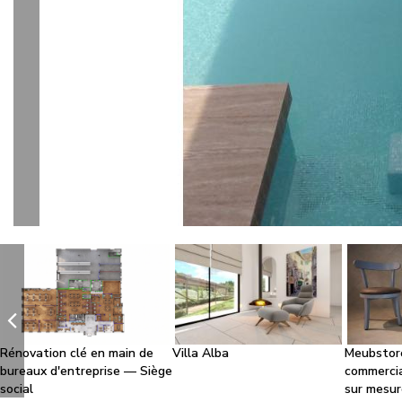
l
Rénovation clé en main de
Villa Alba
Meubstore
bureaux d'entreprise — Siège
commerci
social
sur mesur