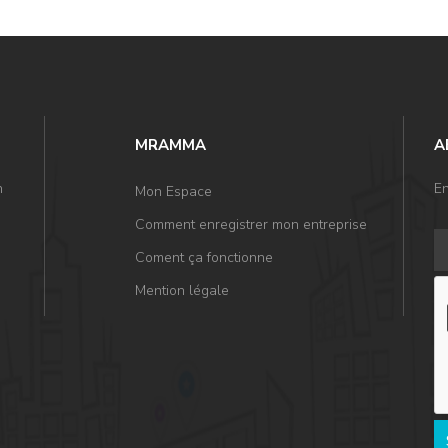
MRAMMA
A
n
En
Mon Espace
Comment enregistrer mon entreprise
Coment ça fonctionne
Mention légale