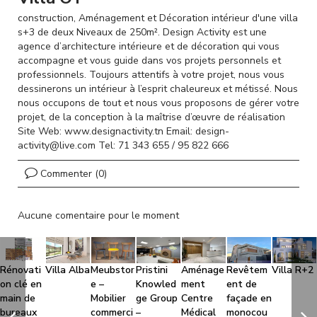
l
construction, Aménagement et Décoration intérieur d'une villa
s+3 de deux Niveaux de 250m². Design Activity est une
agence d’architecture intérieure et de décoration qui vous
accompagne et vous guide dans vos projets personnels et
professionnels. Toujours attentifs à votre projet, nous vous
dessinerons un intérieur à l’esprit chaleureux et métissé. Nous
nous occupons de tout et nous vous proposons de gérer votre
projet, de la conception à la maîtrise d’œuvre de réalisation
Site Web: www.designactivity.tn Email: design-
activity@live.com Tel: 71 343 655 / 95 822 666
Commenter (0)
Aucune comentaire pour le moment
Rénovati
Villa Alba
Meubstor
Pristini
Aménage
Revêtem
Villa R+2
on clé en
e –
Knowled
ment
ent de
main de
Mobilier
ge Group
Centre
façade en
bureaux
commerci
–
Médical
monocou