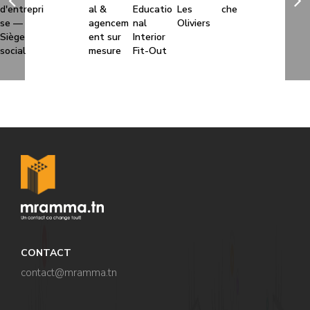
d'entrepri
al &
Educatio
Les
che
se —
agencem
nal
Oliviers
Siège
ent sur
Interior
social
mesure
Fit-Out
CONTACT
contact@mramma.t
n