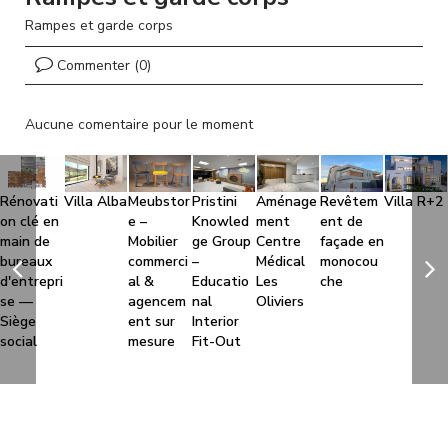
l
Rampes et garde corps
Commenter (0)
Aucune comentaire pour le moment
Rénovati
Villa Alba
Meubstor
Pristini
Aménage
Revêtem
Villa R+2
on clé en
e –
Knowled
ment
ent de
main de
Mobilier
ge Group
Centre
façade en
bureaux
commerci
–
Médical
monocou
d'entrepri
al &
Educatio
Les
che
se —
agencem
nal
Oliviers
Siège
ent sur
Interior
social
mesure
Fit-Out