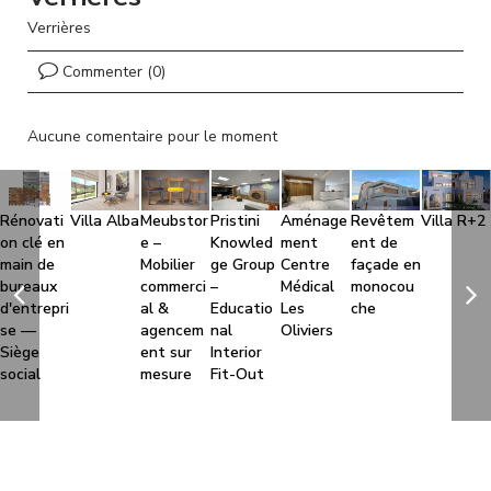
l
Verrières
Commenter (0)
Aucune comentaire pour le moment
Rénovati
Villa Alba
Meubstor
Pristini
Aménage
Revêtem
Villa R+2
on clé en
e –
Knowled
ment
ent de
main de
Mobilier
ge Group
Centre
façade en
bureaux
commerci
–
Médical
monocou
d'entrepri
al &
Educatio
Les
che
se —
agencem
nal
Oliviers
Siège
ent sur
Interior
social
mesure
Fit-Out