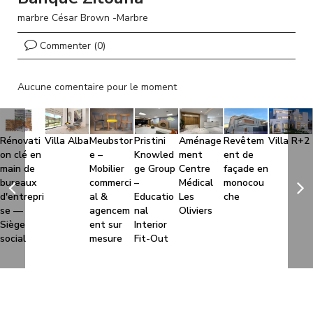
l
marbre César Brown -Marbre
Commenter (0)
Aucune comentaire pour le moment
Rénovati
Villa Alba
Meubstor
Pristini
Aménage
Revêtem
Villa R+2
on clé en
e –
Knowled
ment
ent de
main de
Mobilier
ge Group
Centre
façade en
bureaux
commerci
–
Médical
monocou
d'entrepri
al &
Educatio
Les
che
se —
agencem
nal
Oliviers
Siège
ent sur
Interior
social
mesure
Fit-Out