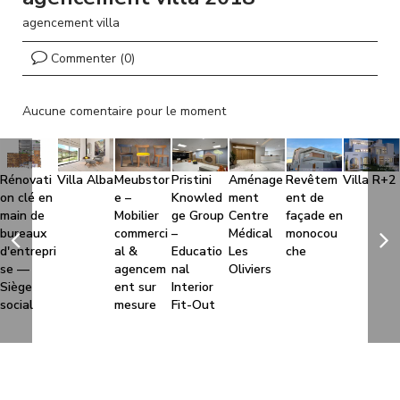
l
agencement villa
Commenter (0)
Aucune comentaire pour le moment
Rénovati
Villa Alba
Meubstor
Pristini
Aménage
Revêtem
Villa R+2
on clé en
e –
Knowled
ment
ent de
main de
Mobilier
ge Group
Centre
façade en
bureaux
commerci
–
Médical
monocou
d'entrepri
al &
Educatio
Les
che
se —
agencem
nal
Oliviers
Siège
ent sur
Interior
social
mesure
Fit-Out