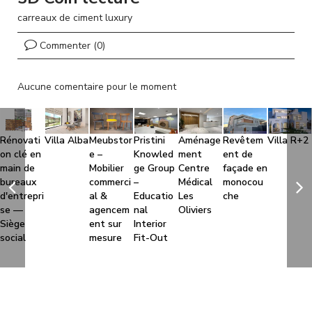
l
carreaux de ciment luxury
Commenter (0)
Aucune comentaire pour le moment
Rénovati
Villa Alba
Meubstor
Pristini
Aménage
Revêtem
Villa R+2
on clé en
e –
Knowled
ment
ent de
main de
Mobilier
ge Group
Centre
façade en
bureaux
commerci
–
Médical
monocou
d'entrepri
al &
Educatio
Les
che
se —
agencem
nal
Oliviers
Siège
ent sur
Interior
social
mesure
Fit-Out