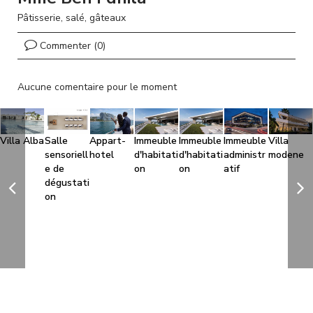
l
Pâtisserie, salé, gâteaux
Commenter (0)
Aucune comentaire pour le moment
Villa Alba
Salle
Appart-
Immeuble
Immeuble
Immeuble
Villa
sensoriell
hotel
d'habitati
d'habitati
administr
modene
e de
on
on
atif
dégustati
on