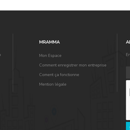
MRAMMA
A
n
En
Mon Espace
Comment enregistrer mon entreprise
Coment ça fonctionne
Mention légale