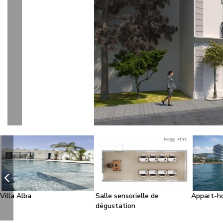
l
Villa Alba
Salle sensorielle de
Appart-h
dégustation