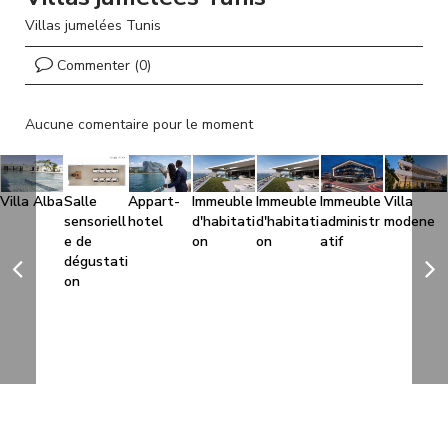
l
Villas jumelées Tunis
Commenter (0)
Aucune comentaire pour le moment
Villa Alba
Salle
Appart-
Immeuble
Immeuble
Immeuble
Villa
sensoriell
hotel
d'habitati
d'habitati
administr
modene
e de
on
on
atif
dégustati
on