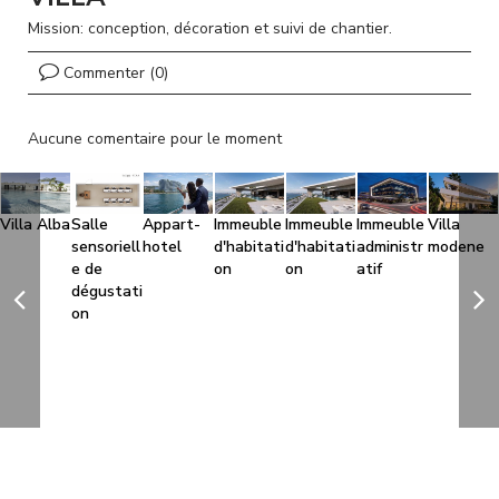
l
Mission: conception, décoration et suivi de chantier.
Commenter (0)
Aucune comentaire pour le moment
Villa Alba
Salle
Appart-
Immeuble
Immeuble
Immeuble
Villa
sensoriell
hotel
d'habitati
d'habitati
administr
modene
e de
on
on
atif
dégustati
on