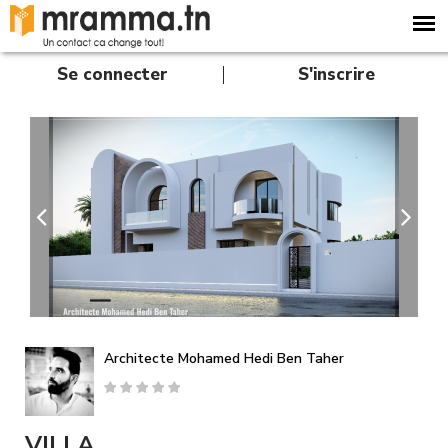
A
l
l
e
Se connecter
S'inscrire
r
a
u
c
o
n
t
e
n
u
p
r
i
n
Architecte Mohamed Hedi Ben Taher
c
i
p
a
VILLA