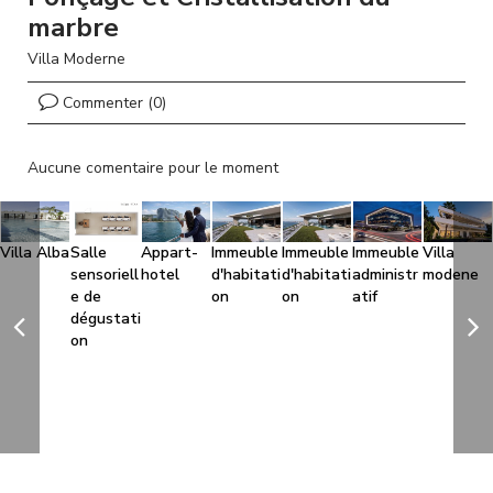
l
marbre
Villa Moderne
Commenter (0)
Aucune comentaire pour le moment
Villa Alba
Salle
Appart-
Immeuble
Immeuble
Immeuble
Villa
sensoriell
hotel
d'habitati
d'habitati
administr
modene
e de
on
on
atif
dégustati
on