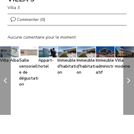
l
Villa 3
Commenter (0)
Aucune comentaire pour le moment
Villa Alba
Salle
Appart-
Immeuble
Immeuble
Immeuble
Villa
sensoriell
hotel
d'habitati
d'habitati
administr
modene
e de
on
on
atif
dégustati
on