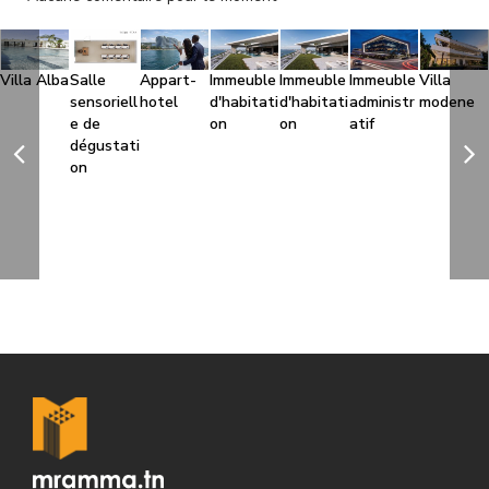
Villa Alba
Salle
Appart-
Immeuble
Immeuble
Immeuble
Villa
sensoriell
hotel
d'habitati
d'habitati
administr
modene
e de
on
on
atif
dégustati
on