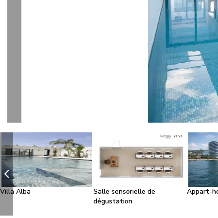
l
Villa Alba
Salle sensorielle de
Appart-h
dégustation