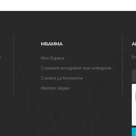
MRAMMA
A
n
En
Mon Espace
Comment enregistrer mon entreprise
Coment ça fonctionne
Mention légale