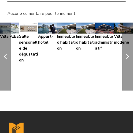
l
Aucune comentaire pour le moment
Villa Alba
Salle
Appart-
Immeuble
Immeuble
Immeuble
Villa
sensoriell
hotel
d'habitati
d'habitati
administr
modene
e de
on
on
atif
dégustati
on