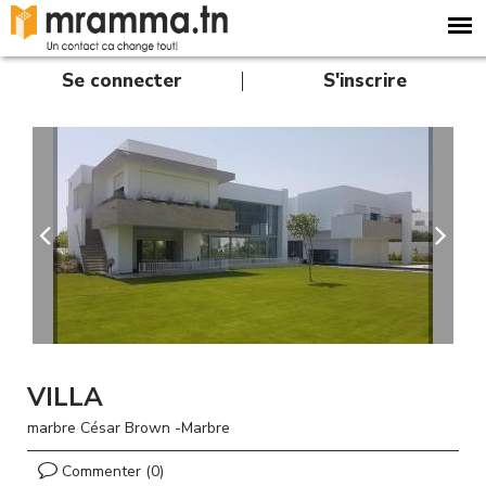
A
l
l
e
Se connecter
S'inscrire
r
a
u
c
o
n
t
e
n
u
p
r
i
n
VILLA
c
i
marbre César Brown -Marbre
p
a
Commenter (0)