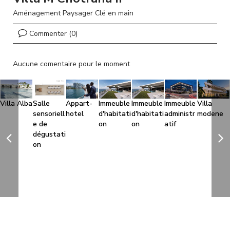
l
Aménagement Paysager Clé en main
Commenter (0)
Aucune comentaire pour le moment
Villa Alba
Salle
Appart-
Immeuble
Immeuble
Immeuble
Villa
sensoriell
hotel
d'habitati
d'habitati
administr
modene
e de
on
on
atif
dégustati
on