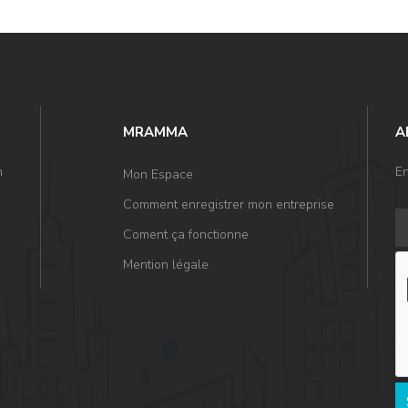
MRAMMA
A
n
En
Mon Espace
Comment enregistrer mon entreprise
Coment ça fonctionne
Mention légale