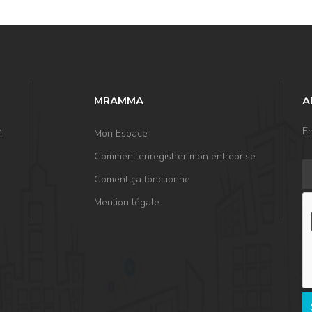
MRAMMA
A
n
En
Mon Espace
Comment enregistrer mon entreprise
Coment ça fonctionne
Mention légale