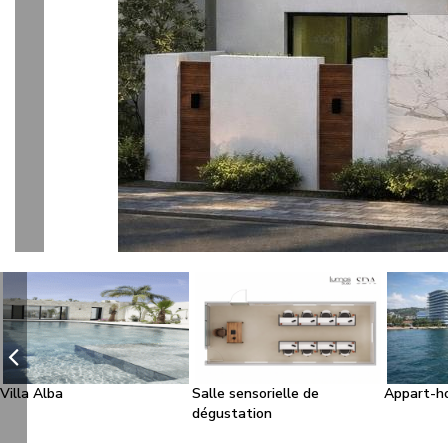
l
Villa Alba
Salle sensorielle de
Appart-h
dégustation