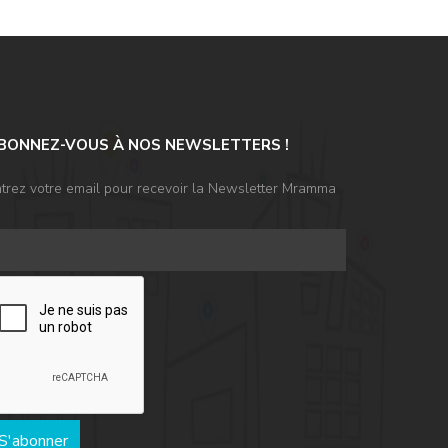
qualité des espaces ainsi qu’à la préservation
de l’intimité. Nous avons conçu cette villa avec
une attention particulière portée au confort, à
la fonctionnalité et aux standards
contemporains de l’habitat, offrant des
espaces généreux, des circulations fluides et
une transition naturelle entre les
BONNEZ-VOUS À NOS NEWSLETTERS !
environnements intérieurs et extérieurs. Ce
projet reflète notre vision de l’architecture
trez votre email pour recevoir la Newsletter Mramma
résidentielle contemporaine de luxe, où la
simplicité, l’intégration paysagère et la qualité
spatiale constituent l’essence même du design.
Commenter (0)
Aucune comentaire pour le moment
S'abonner