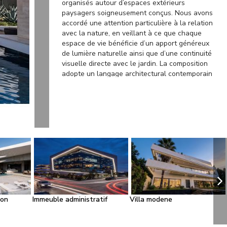
organisés autour d’espaces extérieurs
paysagers soigneusement conçus. Nous avons
accordé une attention particulière à la relation
avec la nature, en veillant à ce que chaque
espace de vie bénéficie d’un apport généreux
de lumière naturelle ainsi que d’une continuité
visuelle directe avec le jardin. La composition
adopte un langage architectural contemporain
caractérisé par des lignes épurées et des
géométries maîtrisées, permettant à l’édifice de
s’intégrer harmonieusement dans son
environnement tout en affirmant une identité
architecturale forte. Les larges ouvertures et
les vues cadrées renforcent le dialogue
permanent entre les espaces intérieurs et le
paysage environnant. Les espaces extérieurs
occupent une place centrale dans notre
démarche de conception. Jardins et zones de
détente ont été soigneusement aménagés afin
de prolonger l’expérience de vie au-delà des
ion
Immeuble administratif
Villa modene
limites du bâti. Le paysage est ainsi considéré
comme une composante essentielle de
l’architecture, contribuant activement à la