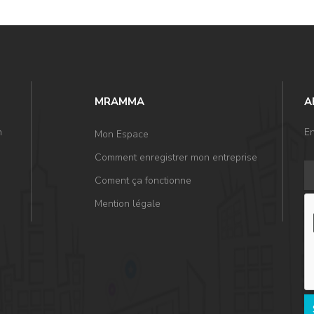
MRAMMA
A
n
En
Mon Espace
Comment enregistrer mon entreprise
Coment ça fonctionne
Mention légale