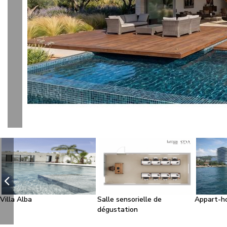
l
Villa Alba
Salle sensorielle de
Appart-h
dégustation